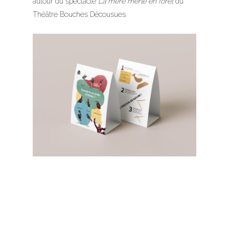
autour du spectacle
La mère merle en forêt
du
Théâtre Bouches Décousues.
à propos